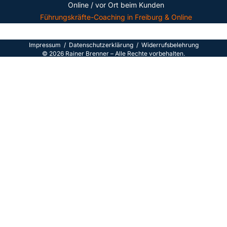
Online / vor Ort beim Kunden
Führungskräfte-Coaching in Freiburg & Online
Impressum
/
Datenschutzerklärun
g /
Widerrufsbelehrung
©
2026
Rainer Brenner – Alle Rechte vorbehalten.