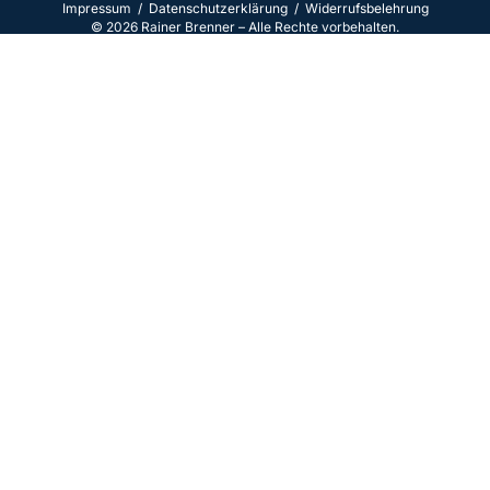
Impressum
/
Datenschutzerklärun
g /
Widerrufsbelehrung
©
2026
Rainer Brenner – Alle Rechte vorbehalten.