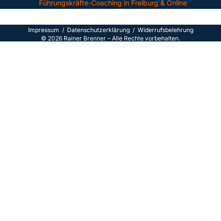
Führungskräfte-Coaching in Freiburg & Online
Impressum
/
Datenschutzerklärun
g /
Widerrufsbelehrung
©
2026
Rainer Brenner – Alle Rechte vorbehalten.