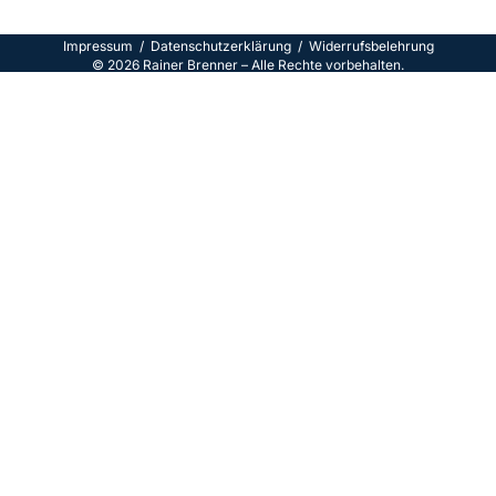
Impressum
/
Datenschutzerklärun
g /
Widerrufsbelehrung
©
2026
Rainer Brenner – Alle Rechte vorbehalten.