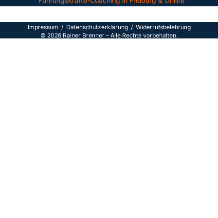
Führungskräfte-Coaching in Freiburg & Online
Impressum
/
Datenschutzerklärun
g /
Widerrufsbelehrung
©
2026
Rainer Brenner – Alle Rechte vorbehalten.