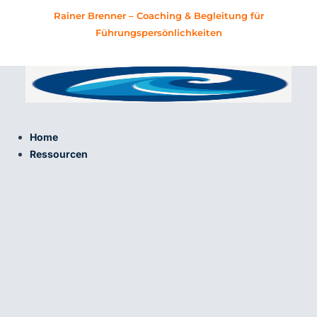
Zum
Suchen
Rainer Brenner – Coaching & Begleitung für
Inhalt
nach:
Führungspersönlichkeiten
springen
Home
Ressourcen