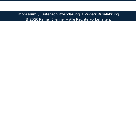
Impressum
/
Datenschutzerklärun
g /
Widerrufsbelehrung
©
2026
Rainer Brenner – Alle Rechte vorbehalten.