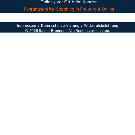
Online / vor Ort beim Kunden
Führungskräfte-Coaching in Freiburg & Online
Impressum
/
Datenschutzerklärun
g /
Widerrufsbelehrung
©
2026
Rainer Brenner – Alle Rechte vorbehalten.