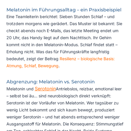
Melatonin im Führungsalltag – ein Praxisbeispiel
Eine Teamleiterin berichtet: Sieben Stunden Schlaf – und
trotzdem morgens wie gerädert. Das Muster ist bekannt: Sie
checkt abends noch E-Mails, das letzte Meeting endet um
20 Uhr, das Handy liegt auf dem Nachttisch. Ihr Gehirn
kommt nicht in den Melatonin-Modus. Schlaf findet statt –
Erholung nicht. Was das für Führungskräfte langfristig
bedeutet, zeigt der Beitrag
Resilienz – biologische Basis:
Atmung, Schlaf, Bewegung
.
Abgrenzung: Melatonin vs. Serotonin
Serotonin
Melatonin und
Antriebslos, reizbar, emotional leer
– selbst bei äu...
sind neurobiologisch direkt verknüpft:
Serotonin ist der Vorläufer von Melatonin. Wer tagsüber zu
wenig Licht bekommt und sich kaum bewegt, produziert
weniger Serotonin – und hat abends entsprechend weniger
Ausgangsstoff für Melatonin. Die Konsequenz: Stimmungstief
am Tag, schlechter Schlaf in der Nacht. Beide Systeme